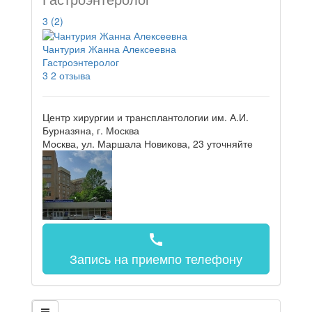
3
(2)
Чантурия Жанна Алексеевна
Гастроэнтеролог
3
2 отзыва
Центр хирургии и трансплантологии им. А.И.
Бурназяна, г. Москва
Москва, ул. Маршала Новикова, 23
уточняйте
call
Запись на прием
по телефону