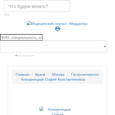
person_pin
Все города
Главная
Врачи
Москва
Гастроэнтеролог
Комарницкая София Константиновна