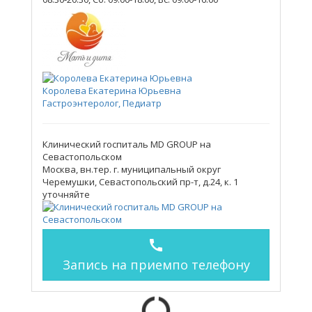
Королева Екатерина Юрьевна
Гастроэнтеролог, Педиатр
Клинический госпиталь MD GROUP на
Севастопольском
Москва, вн.тер. г. муниципальный округ
Черемушки, Севастопольский пр-т, д.24, к. 1
уточняйте
call
Запись на прием
по телефону