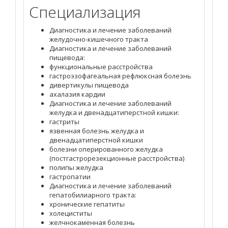
Специализация
Диагностика и лечение заболеваний
желудочно-кишечного тракта
Диагностика и лечение заболеваний
пищевода:
функциональные расстройства
гастроэзофагеальная рефлюксная болезнь
дивертикулы пищевода
ахалазия кардии
Диагностика и лечение заболеваний
желудка и двенадцатиперстной кишки:
гастриты
язвенная болезнь желудка и
двенадцатиперстной кишки
болезни оперированного желудка
(постгастрорезекционные расстройства)
полипы желудка
гастропатии
Диагностика и лечение заболеваний
гепатобилиарного тракта:
хронические гепатиты
холециститы
желчнокаменная болезнь