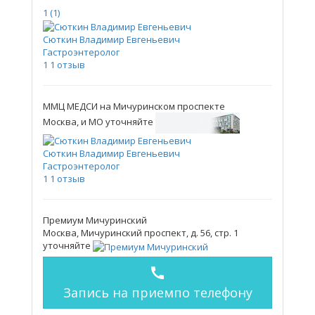
1
(1)
Сюткин Владимир Евгеньевич
Гастроэнтеролог
1
1 отзыв
ММЦ МЕДСИ на Мичуринском проспекте
Москва, и МО
уточняйте
Сюткин Владимир Евгеньевич
Гастроэнтеролог
1
1 отзыв
Премиум Мичуринский
Москва, Мичуринский проспект, д. 56, стр. 1
уточняйте
call
Запись на прием
по телефону