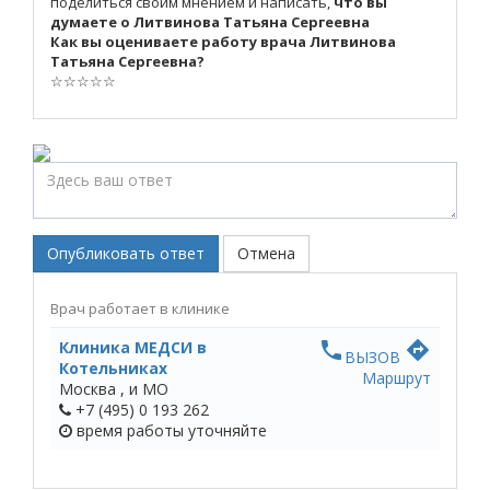
поделиться своим мнением и написать,
что вы
думаете о Литвинова Татьяна Сергеевна
Как вы оцениваете работу врача Литвинова
Татьяна Сергеевна?
☆
☆
☆
☆
☆
Опубликовать ответ
Отмена
Врач работает в клинике
Клиника МЕДСИ в
phone
directions
ВЫЗОВ
Котельниках
Маршрут
Москва ,
и МО
+7 (495) 0 193 262
время работы
уточняйте