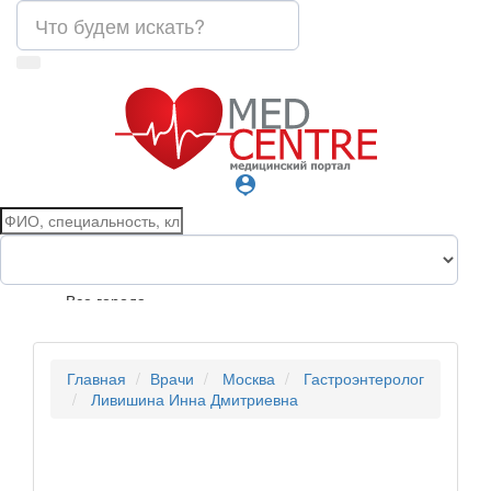
person_pin
Все города
Главная
Врачи
Москва
Гастроэнтеролог
Ливишина Инна Дмитриевна