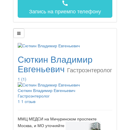
call
Запись на прием
по телефону
Сюткин Владимир
Евгеньевич
Гастроэнтеролог
1
(1)
Сюткин Владимир Евгеньевич
Гастроэнтеролог
1
1 отзыв
ММЦ МЕДСИ на Мичуринском проспекте
Москва, и МО
уточняйте