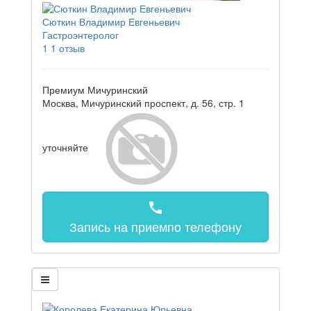
Сюткин Владимир Евгеньевич
Гастроэнтеролог
1
1 отзыв
Премиум Мичуринский
Москва, Мичуринский проспект, д. 56, стр. 1
уточняйте
call
Запись на прием
по телефону