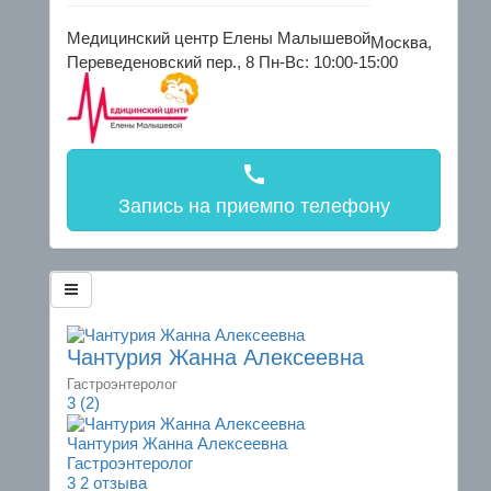
Медицинский центр Елены Малышевой
Москва,
Переведеновский пер., 8
Пн-Вс: 10:00-15:00
call
Запись на прием
по телефону
Чантурия Жанна Алексеевна
Гастроэнтеролог
3
(2)
Чантурия Жанна Алексеевна
Гастроэнтеролог
3
2 отзыва