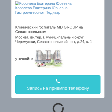
Королева Екатерина Юрьевна
Гастроэнтеролог, Педиатр
Клинический госпиталь MD GROUP на
Севастопольском
Москва, вн.тер. г. муниципальный округ
Черемушки, Севастопольский пр-т, д.24, к. 1
уточняйте
call
Запись на прием
по телефону