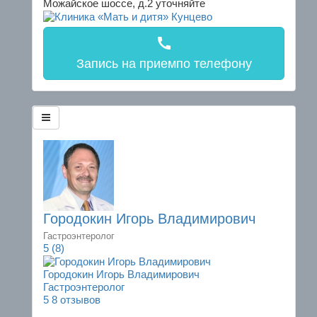
Можайское шоссе, д.2
уточняйте
call
Запись на прием
по телефону
Городокин Игорь Владимирович
Гастроэнтеролог
5
(8)
Городокин Игорь Владимирович
Гастроэнтеролог
5
8 отзывов