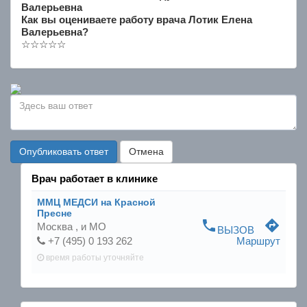
Валерьевна
Как вы оцениваете работу врача Лотик Елена
Валерьевна?
☆
☆
☆
☆
☆
Опубликовать ответ
Отмена
Врач работает в клинике
ММЦ МЕДСИ на Красной
Пресне
phone
directions
Москва ,
и МО
ВЫЗОВ
+7 (495) 0 193 262
Маршрут
время работы
уточняйте