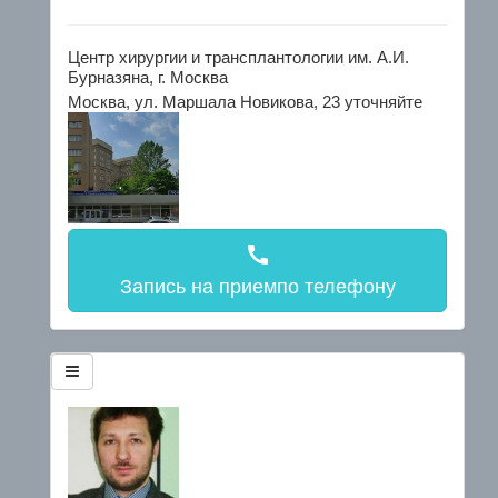
Центр хирургии и трансплантологии им. А.И.
Бурназяна, г. Москва
Москва, ул. Маршала Новикова, 23
уточняйте
call
Запись на прием
по телефону