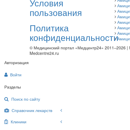
Условия
Амици
Амици
пользования
Амици
Амици
Амици
Политика
Амици
Амици
конфиденциальности
Амици
© Медицинский портал «Медцентр24» 2011–2026
|
Medcentre24.ru
Авторизация
Войти
Разделы
Поиск по сайту
Справочник лекарств
Клиники