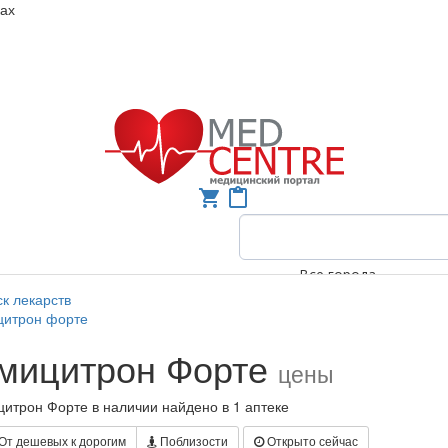
ках
shopping_cart
content_paste
Все города
к лекарств
цитрон форте
мицитрон Форте
цены
итрон Форте в наличии найдено в 1 аптеке
От дешевых к дорогим
Поблизости
Открыто сейчас