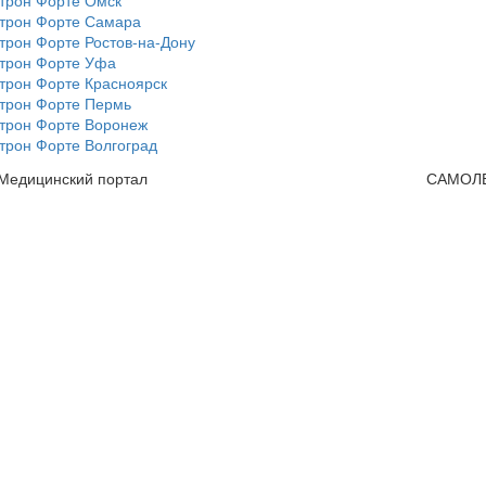
трон Форте Омск
трон Форте Самара
трон Форте Ростов-на-Дону
трон Форте Уфа
трон Форте Красноярск
трон Форте Пермь
трон Форте Воронеж
трон Форте Волгоград
 Медицинский портал
САМОЛ