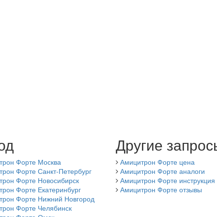
од
Другие запрос
трон Форте Москва
Амицитрон Форте цена
трон Форте Санкт-Петербург
Амицитрон Форте аналоги
трон Форте Новосибирск
Амицитрон Форте инструкция
трон Форте Екатеринбург
Амицитрон Форте отзывы
трон Форте Нижний Новгород
трон Форте Челябинск