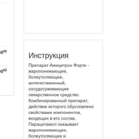
00
00
Инструкция
Препарат Амицитрон Форте -
00
жаропонижающее,
00
болеутоляющее,
антигистаминный,
сосудосуживающее
лекарственное средство.
Комбинированный препарат,
действие которого обусловлено
свойствами компонентов,
входящих в его состав.
Парацетамол оказывает
жаропонижающее,
болеутоляющее и