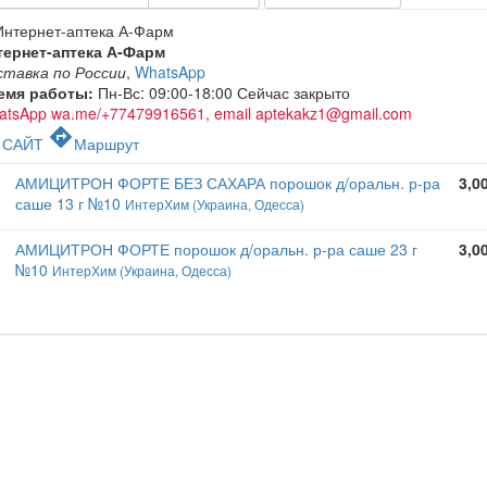
тернет-аптека А-Фарм
ставка по России
,
WhatsApp
емя работы:
Пн-Вс: 09:00-18:00
Сейчас закрыто
atsApp wa.me/+77479916561, email aptekakz1@gmail.com
c
directions
САЙТ
Маршрут
АМИЦИТРОН ФОРТЕ БЕЗ САХАРА порошок д/оральн. р-ра
3,0
саше 13 г №10
ИнтерХим (Украина, Одесса)
АМИЦИТРОН ФОРТЕ порошок д/оральн. р-ра саше 23 г
3,0
№10
ИнтерХим (Украина, Одесса)