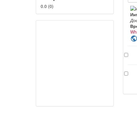
0.0
(
0
)
Ин
До
Вр
Wh
publi