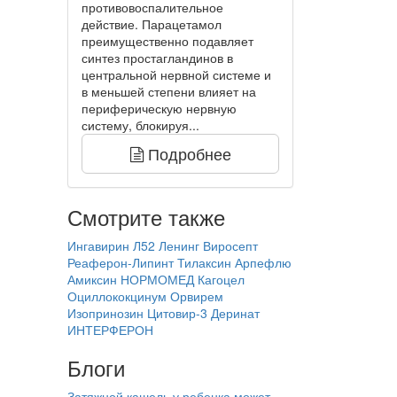
противовоспалительное
действие. Парацетамол
преимущественно подавляет
синтез простагландинов в
центральной нервной системе и
в меньшей степени влияет на
периферическую нервную
систему, блокируя...
Подробнее
Смотрите также
Ингавирин
Л52 Ленинг
Виросепт
Реаферон-Липинт
Тилаксин
Арпефлю
Амиксин
НОРМОМЕД
Кагоцел
Оциллококцинум
Орвирем
Изопринозин
Цитовир-3
Деринат
ИНТЕРФЕРОН
Блоги
Затяжной кашель у ребенка может