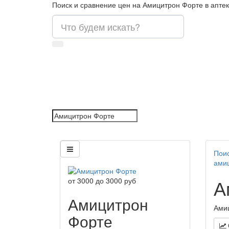
Поиск и сравнение цен на Амицитрон Форте в апте
Поис
ами
А
от
3000
до
3000
руб
Амицитрон
Амиц
Форте