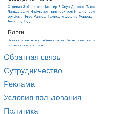
Отривин
Эсберитокс
Цитовир-3
Снуп
Дорзопт Плюс
Линкас Балм
Инфлюнет
Гриппоцитрон
Инфлюнорм
Бруфика Плюс
Ранкоф
Тамифлю
Дефлю
Фервекс
Антифлу Кидс
Блоги
Затяжной кашель у ребенка может быть симптомом
бронхиальной астмы
Обратная связь
Сутрудничество
Реклама
Условия пользования
Политика