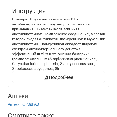
Инструкция
Препарат Флуимуцил-антибиотик ИТ -
антибактериальное средство для системного
применения. Тиамфеникола глицинат
ацетилцистеинат - комплексное соединение, в состав
которой входят антибиотик тиамфеникол и муколитик
ацетилцистеин. Тиамфеникол обладает широким
спектром антибактериального действия,
эффективный ш vitro в отношении бактерий:
грамположительных (Streptococcus рnеumоnиае,
Corynebacterium diphtheria, Staphylococcus spp.,
Streptococcus pyogenes, Str....
Подробнее
Аптеки
Аптеки ГОРЗДРАВ
Смотрите также