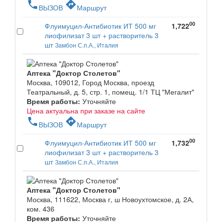
phone
directions
ВЫЗОВ
Маршрут
00
Флуимуцил-Антибиотик ИТ 500 мг
1,722
лиофилизат 3 шт + растворитель 3
шт
Замбон С.п.А., Италия
Аптека "Доктор Столетов"
Москва, 109012, Город Москва, проезд
Театральный, д. 5, стр. 1, помещ. 1/1 ТЦ "Мегалит"
Время работы:
Уточняйте
Цена актуальна при заказе на сайте
phone
directions
ВЫЗОВ
Маршрут
00
Флуимуцил-Антибиотик ИТ 500 мг
1,732
лиофилизат 3 шт + растворитель 3
шт
Замбон С.п.А., Италия
Аптека "Доктор Столетов"
Москва, 111622, Москва г, ш Новоухтомское, д. 2А,
ком. 436
Время работы:
Уточняйте