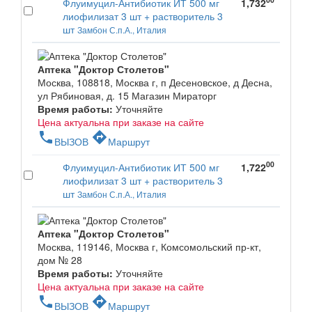
Флуимуцил-Антибиотик ИТ 500 мг
1,732
лиофилизат 3 шт + растворитель 3
шт
Замбон С.п.А., Италия
Аптека "Доктор Столетов"
Москва, 108818, Москва г, п Десеновское, д Десна,
ул Рябиновая, д. 15 Магазин Мираторг
Время работы:
Уточняйте
Цена актуальна при заказе на сайте
phone
directions
ВЫЗОВ
Маршрут
00
Флуимуцил-Антибиотик ИТ 500 мг
1,722
лиофилизат 3 шт + растворитель 3
шт
Замбон С.п.А., Италия
Аптека "Доктор Столетов"
Москва, 119146, Москва г, Комсомольский пр-кт,
дом № 28
Время работы:
Уточняйте
Цена актуальна при заказе на сайте
phone
directions
ВЫЗОВ
Маршрут