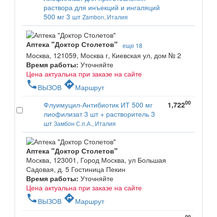
раствора для инъекций и ингаляций
500 мг 3 шт
Zambon, Италия
Аптека "Доктор Столетов"
еще 18
Москва, 121059, Москва г, Киевская ул, дом № 2
Время работы:
Уточняйте
Цена актуальна при заказе на сайте
phone
directions
ВЫЗОВ
Маршрут
00
Флуимуцил-Антибиотик ИТ 500 мг
1,722
лиофилизат 3 шт + растворитель 3
шт
Замбон С.п.А., Италия
Аптека "Доктор Столетов"
Москва, 123001, Город Москва, ул Большая
Садовая, д. 5 Гостиница Пекин
Время работы:
Уточняйте
Цена актуальна при заказе на сайте
phone
directions
ВЫЗОВ
Маршрут
00