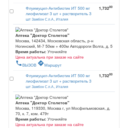
00
Флуимуцил-Антибиотик ИТ 500 мг
1,732
лиофилизат 3 шт + растворитель 3
шт
Замбон С.п.А., Италия
Аптека "Доктор Столетов"
Москва, 142434, Московская область, р-н
Ногинский, М-7 50км + 400м Автодороги Волга, д. 5
Время работы:
Уточняйте
Цена актуальна при заказе на сайте
phone
directions
ВЫЗОВ
Маршрут
00
Флуимуцил-Антибиотик ИТ 500 мг
1,732
лиофилизат 3 шт + растворитель 3
шт
Замбон С.п.А., Италия
Аптека "Доктор Столетов"
Москва, 119330, Москва г, ул Мосфильмовская, д.
70, к. 7, ком. 479т
Время работы:
Уточняйте
Цена актуальна при заказе на сайте