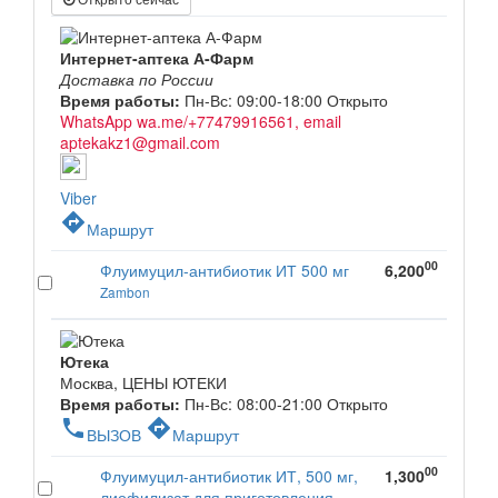
Интернет-аптека А-Фарм
Доставка по России
Время работы:
Пн-Вс: 09:00-18:00
Открыто
WhatsApp wa.me/+77479916561, email
aptekakz1@gmail.com
Viber
directions
Маршрут
00
Флуимуцил-антибиотик ИТ 500 мг
6,200
Zambon
Ютека
Москва, ЦЕНЫ ЮТЕКИ
Время работы:
Пн-Вс: 08:00-21:00
Открыто
phone
directions
ВЫЗОВ
Маршрут
00
Флуимуцил-антибиотик ИТ, 500 мг,
1,300
лиофилизат для приготовления