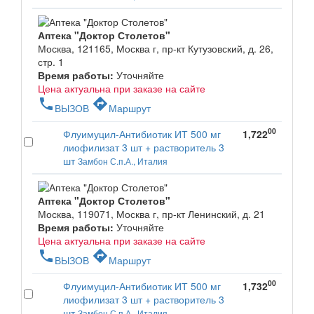
Аптека "Доктор Столетов"
Москва, 121165, Москва г, пр-кт Кутузовский, д. 26,
стр. 1
Время работы:
Уточняйте
Цена актуальна при заказе на сайте
phone
directions
ВЫЗОВ
Маршрут
00
Флуимуцил-Антибиотик ИТ 500 мг
1,722
лиофилизат 3 шт + растворитель 3
шт
Замбон С.п.А., Италия
Аптека "Доктор Столетов"
Москва, 119071, Москва г, пр-кт Ленинский, д. 21
Время работы:
Уточняйте
Цена актуальна при заказе на сайте
phone
directions
ВЫЗОВ
Маршрут
00
Флуимуцил-Антибиотик ИТ 500 мг
1,732
лиофилизат 3 шт + растворитель 3
шт
Замбон С.п.А., Италия