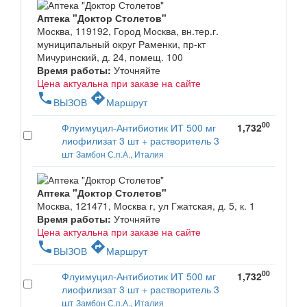
Аптека "Доктор Столетов"
Москва, 119192, Город Москва, вн.тер.г.
муниципальный округ Раменки, пр-кт
Мичуринский, д. 24, помещ. 100
Время работы:
Уточняйте
Цена актуальна при заказе на сайте
phone
directions
ВЫЗОВ
Маршрут
00
Флуимуцил-Антибиотик ИТ 500 мг
1,732
лиофилизат 3 шт + растворитель 3
шт
Замбон С.п.А., Италия
Аптека "Доктор Столетов"
Москва, 121471, Москва г, ул Гжатская, д. 5, к. 1
Время работы:
Уточняйте
Цена актуальна при заказе на сайте
phone
directions
ВЫЗОВ
Маршрут
00
Флуимуцил-Антибиотик ИТ 500 мг
1,732
лиофилизат 3 шт + растворитель 3
шт
Замбон С.п.А., Италия