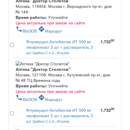
Аптека "Доктор Столетов"
Москва, 119454, Москва г, Вернадского пр-кт, дом
№ 14А
Время работы:
Уточняйте
Цена актуальна при заказе на сайте
phone
directions
ВЫЗОВ
Маршрут
00
Флуимуцил-Антибиотик ИТ 500 мг
1,732
лиофилизат 3 шт + растворитель 3
шт
Замбон С.п.А., Италия
Аптека "Доктор Столетов"
Москва, 121108, Москва г, Кутузовский пр-кт, дом
№ 48 ТЦ Времена года
Время работы:
Уточняйте
Цена актуальна при заказе на сайте
phone
directions
ВЫЗОВ
Маршрут
00
Флуимуцил-Антибиотик ИТ 500 мг
1,732
лиофилизат 3 шт + растворитель 3
шт
Замбон С.п.А., Италия