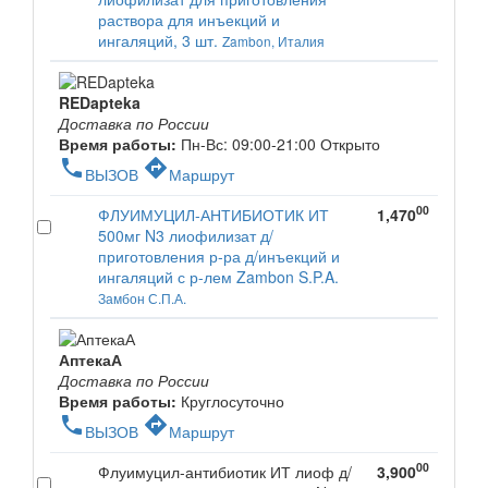
раствора для инъекций и
ингаляций, 3 шт.
Zambon, Италия
REDapteka
Доставка по России
Время работы:
Пн-Вс: 09:00-21:00
Открыто
phone
directions
ВЫЗОВ
Маршрут
00
ФЛУИМУЦИЛ-АНТИБИОТИК ИТ
1,470
500мг N3 лиофилизат д/
приготовления р-ра д/инъекций и
ингаляций с р-лем Zambon S.P.A.
Замбон С.П.А.
АптекаА
Доставка по России
Время работы:
Круглосуточно
phone
directions
ВЫЗОВ
Маршрут
00
Флуимуцил-антибиотик ИТ лиоф д/
3,900