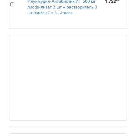
Флуимуцил-Антибиотик ИТ 500 мг
1,722
лиофилизат 3 шт + растворитель 3
шт
Замбон С.п.А., Италия