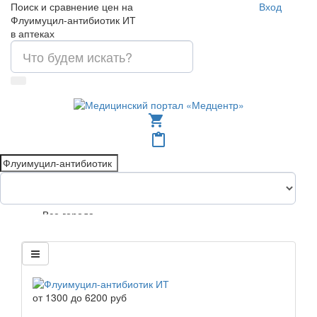
Поиск и сравнение цен на
Вход
Флуимуцил-антибиотик ИТ
в аптеках
shopping_cart
content_paste
Все города
от
1300
до
6200
руб