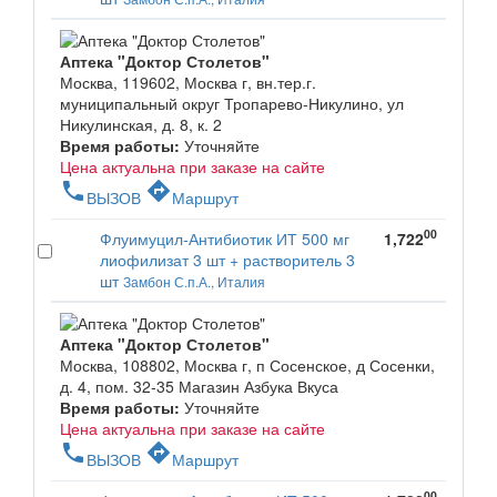
Аптека "Доктор Столетов"
Москва, 119602, Москва г, вн.тер.г.
муниципальный округ Тропарево-Никулино, ул
Никулинская, д. 8, к. 2
Время работы:
Уточняйте
Цена актуальна при заказе на сайте
phone
directions
ВЫЗОВ
Маршрут
00
Флуимуцил-Антибиотик ИТ 500 мг
1,722
лиофилизат 3 шт + растворитель 3
шт
Замбон С.п.А., Италия
Аптека "Доктор Столетов"
Москва, 108802, Москва г, п Сосенское, д Сосенки,
д. 4, пом. 32-35 Магазин Азбука Вкуса
Время работы:
Уточняйте
Цена актуальна при заказе на сайте
phone
directions
ВЫЗОВ
Маршрут
00