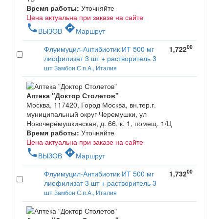
Время работы:
Уточняйте
Цена актуальна при заказе на сайте
phone
directions
ВЫЗОВ
Маршрут
00
Флуимуцил-Антибиотик ИТ 500 мг
1,722
лиофилизат 3 шт + растворитель 3
шт
Замбон С.п.А., Италия
Аптека "Доктор Столетов"
Москва, 117420, Город Москва, вн.тер.г.
муниципальный округ Черемушки, ул
Новочерёмушкинская, д. 66, к. 1, помещ. 1/Ц
Время работы:
Уточняйте
Цена актуальна при заказе на сайте
phone
directions
ВЫЗОВ
Маршрут
00
Флуимуцил-Антибиотик ИТ 500 мг
1,732
лиофилизат 3 шт + растворитель 3
шт
Замбон С.п.А., Италия