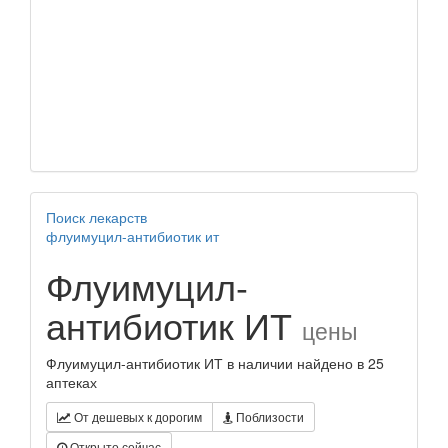
Поиск лекарств
флуимуцил-антибиотик ит
Флуимуцил-
антибиотик ИТ
цены
Флуимуцил-антибиотик ИТ в наличии найдено в 25
аптеках
От дешевых к дорогим
Поблизости
Открыто сейчас