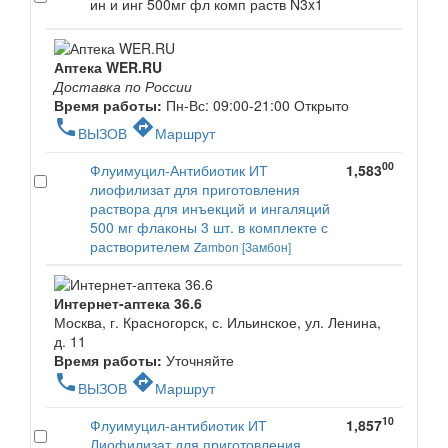
ин и инг 500мг фл комп раств N3x1
Аптека WER.RU
Доставка по России
Время работы:
Пн-Вс: 09:00-21:00
Открыто
phone
directions
ВЫЗОВ
Маршрут
00
Флуимуцил-Антибиотик ИТ
1,583
лиофилизат для приготовления
раствора для инъекций и ингаляций
500 мг флаконы 3 шт. в комплекте с
растворителем
Zambon [Замбон]
Интернет-аптека 36.6
Москва, г. Красногорск, с. Ильинское, ул. Ленина,
д. 11
Время работы:
Уточняйте
phone
directions
ВЫЗОВ
Маршрут
10
Флуимуцил-антибиотик ИТ
1,857
Лиофилизат для приготовления