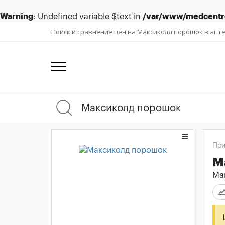
Warning
: Undefined variable $text in
/var/www/medcentre
Поиск и сравнение цен на Максиколд порошок в апт
Пои
М
Ма