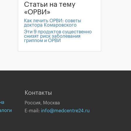
Статьи на тему
«ОРВИ»
Как лечить ОРВИ: советы
доктора Комаровского
Эти 9 продуктов существенно
снизят риск заболевания
гриппом и ОРВИ
Контакты
на
Россия, Москва
алоги
E-mail:
info@medcentre24.ru