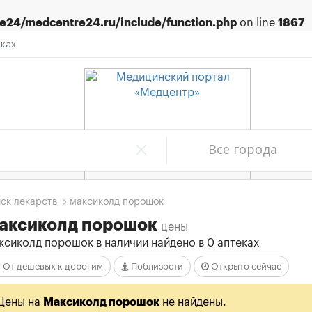
24/medcentre24.ru/include/function.php
on line
1867
еках
Все города
ск лекарств
максиколд порошок
аксиколд порошок
цены
ксиколд порошок в наличии найдено в 0 аптеках
От дешевых к дорогим
Поблизости
Открыто сейчас
Цены на
Максиколд порошок
не найдены.