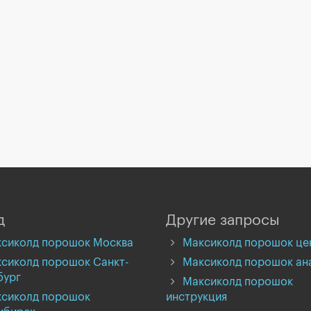
д
Другие запросы
сиколд порошок Москва
Максиколд порошок це
сиколд порошок Санкт-
Максиколд порошок ан
бург
Максиколд порошок
сиколд порошок
инструкция