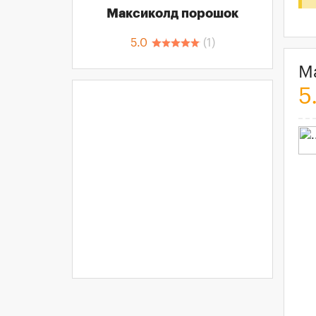
Максиколд порошок
5.0
(
1
)
М
5