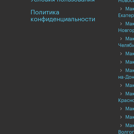
Новос
Мак
Политика
Екатер
конфиденциальности
Мак
Новго
Мак
Челяб
Мак
Мак
Мак
на-Дон
Мак
Мак
Красн
Мак
Мак
Мак
Волго