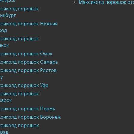
ибирск
Максиколд порошок от
сиколд порошок
инбург
сиколд порошок Нижний
род
сиколд порошок
инск
сиколд порошок Омск
сиколд порошок Самара
сиколд порошок Ростов-
у
сиколд порошок Уфа
сиколд порошок
оярск
сиколд порошок Пермь
сиколд порошок Воронеж
сиколд порошок
град