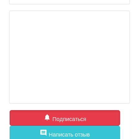
notifications
Подписаться
comment
Написать отзыв