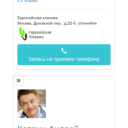
5
2 отзыва
Европейская клиника
Москва, Духовской пер., д.22-б.
уточняйте
call
Запись на прием
по телефону