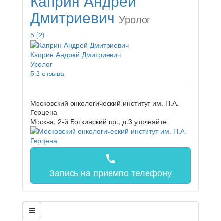
Каприн Андрей
Дмитриевич
Уролог
5
(2)
Каприн Андрей Дмитриевич
Уролог
5
2 отзыва
Московский онкологический институт им. П.А.
Герцена
Москва, 2-й Боткинский пр., д.3
уточняйте
call
Запись на прием
по телефону