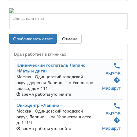
Опубликовать ответ
Отмена
Врач работает в клиниках
Клинический госпиталь Лапино
phone
«Мать и дитя»
ВЫЗОВ
Москва ,
Одинцовский городской
directions
округ, деревня Лапино, 1-е Успенское
Маршрут
шоссе, дом 111
время работы
уточняйте
Онкоцентр «Лапино»
phone
Москва ,
Одинцовский городской
ВЫЗОВ
округ, Лапино, 1-ое Успенское шоссе,
directions
д. 111/1
Маршрут
время работы
уточняйте