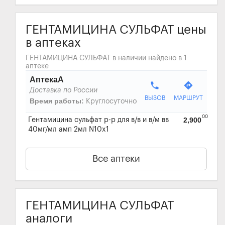
ГЕНТАМИЦИНА СУЛЬФАТ цены
в аптеках
ГЕНТАМИЦИНА СУЛЬФАТ в наличии найдено в 1
аптеке
АптекаА
phone
directions
Доставка по России
ВЫЗОВ
МАРШРУТ
Время работы:
Круглосуточно
00
2,900
Гентамицина сульфат р-р для в/в и в/м вв
40мг/мл амп 2мл N10x1
Все аптеки
ГЕНТАМИЦИНА СУЛЬФАТ
аналоги