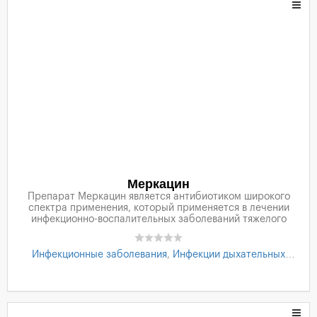
Меркацин
Препарат Меркацин является антибиотиком широкого
спектра применения, который применяется в лечении
инфекционно-воспалительных заболеваний тяжелого
течения, вызванных микроорганизмами,
чувствительными к препарату Меркацин
Инфекционные заболевания
,
Инфекции дыхательных
путей
,
Инфекции кожи
,
Инфекции суставов и костей
,
Инфекции мочевыдилительной системы