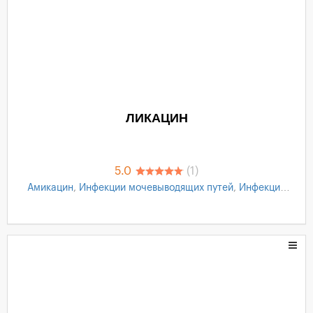
ЛИКАЦИН
5.0
(1)
Амикацин
,
Инфекции мочевыводящих путей
,
Инфекции
костей и суставов
,
Послеоперационные инфекции
,
Менингит