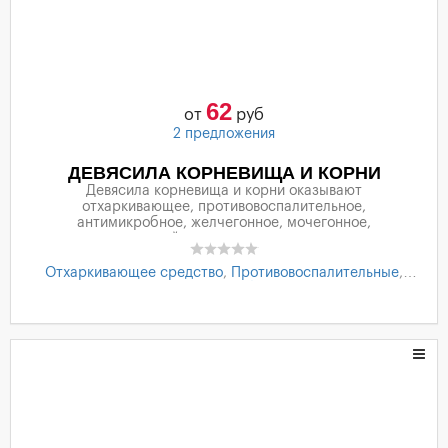
62
от
руб
2 предложения
ДЕВЯСИЛА КОРНЕВИЩА И КОРНИ
Девясила корневища и корни оказывают
отхаркивающее, противовоспалительное,
антимикробное, желчегонное, мочегонное,
тонизирующее действия; нормализуют моторную и
секреторную функции различных отделов желудочно-
кишечного тракта, улучшают обмен веществ.
Отхаркивающее средство
,
Противовоспалительные
,
Антимикробний