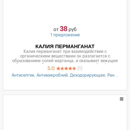
38
от
руб
1 предложение
КАЛИЯ ПЕРМАНГАНАТ
Калия перманганат при взаимодействии с
органическими веществами он разлагается с
образованием солей марганца, и оказывает вяжущее
действие, и свободного кислорода, который действует
5.0
(1)
антимикробно и дезодорирующе. Антисептическое
средство.
Антисептик
,
Антимикробний
,
Дезодорирующее
,
Раны
,
Язвы