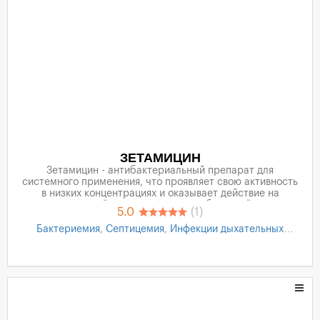
ЗЕТАМИЦИН
Зетамицин - антибактериальный препарат для
системного применения, что проявляет свою активность
в низких концентрациях и оказывает действие на
широкий спектр патогенных бактерий.
5.0
(1)
Бактериемия
,
Септицемия
,
Инфекции дыхательных
путей
,
Инфекции почек
,
Инфекции мочевыводящих путей