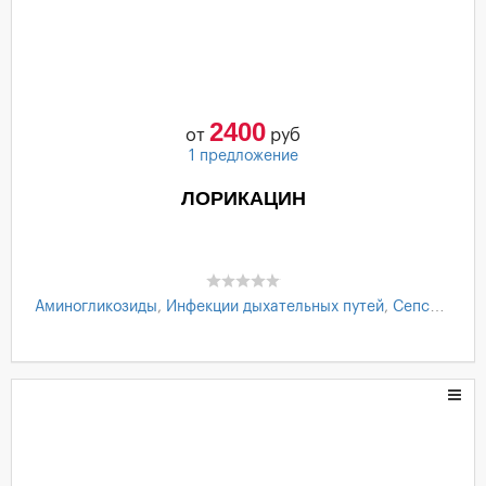
2400
от
руб
1 предложение
ЛОРИКАЦИН
Аминогликозиды
,
Инфекции дыхательных путей
,
Сепсис
,
Гнойные инфекции
,
Инфекции костей и суставов