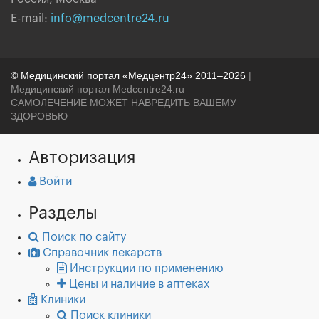
E-mail:
info@medcentre24.ru
© Медицинский портал «Медцентр24» 2011–2026
|
Медицинский портал Medcentre24.ru
САМОЛЕЧЕНИЕ МОЖЕТ НАВРЕДИТЬ ВАШЕМУ
ЗДОРОВЬЮ
Авторизация
Войти
Разделы
Поиск по сайту
Справочник лекарств
Инструкции по применению
Цены и наличие в аптеках
Клиники
Поиск клиники