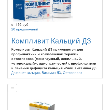
от
192
руб
20 предложений
Компливит Кальций Д3
Компливит Кальций Д3 применяется для
профилактики и комплексной терапии
остеопороза (менопаузный, сенильный,
«стероидный», идиопатический); профилактики
и лечения дефицита кальция и/или витамина Д3.
Дефицит кальция
,
Витамин Д3
,
Остеопороз