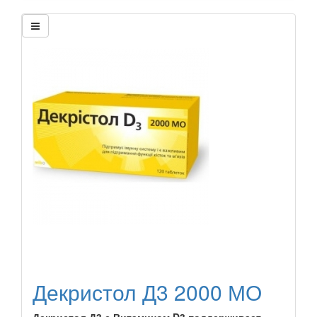
Декристол Д3 2000 МО
Декристол Д3 с Витамином D3 поддерживает