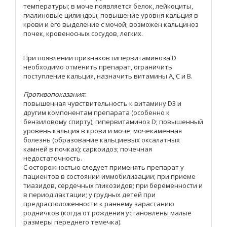
температуры; в моче появляется белок, лейкоциты,
гиалиновые цилиндры; повышение уровня кальция в
крови и его выделение с мочой; возможен кальциноз
почек, кровеносных сосудов, легких.
При появлении признаков гипервитаминоза D
необходимо отменить препарат, ограничить
поступление кальция, назначить витамины А, С и В.
Противопоказания:
повышенная чувствительность к витамину D3 и
другим компонентам препарата (особенно к
бензиловому спирту); гипервитаминоз D; повышенный
уровень кальция в крови и моче; мочекаменная
болезнь (образование кальциевых оксалатных
камней в почках); саркоидоз; почечная
недостаточность.
С осторожностью следует применять препарат у
пациентов в состоянии иммобилизации; при приеме
тиазидов, сердечных гликозидов; при беременности и
в период лактации; у грудных детей при
предрасположенности к раннему зарастанию
родничков (когда от рождения установлены малые
размеры переднего темечка).