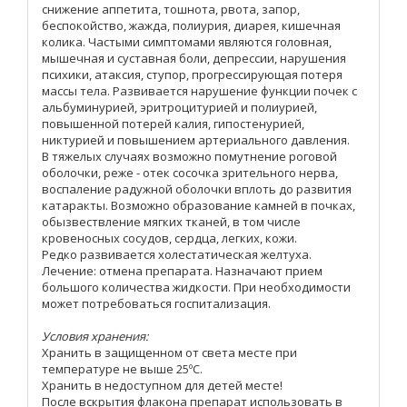
снижение аппетита, тошнота, рвота, запор,
беспокойство, жажда, полиурия, диарея, кишечная
колика. Частыми симптомами являются головная,
мышечная и суставная боли, депрессии, нарушения
психики, атаксия, ступор, прогрессирующая потеря
массы тела. Развивается нарушение функции почек с
альбуминурией, эритроцитурией и полиурией,
повышенной потерей калия, гипостенурией,
никтурией и повышением артериального давления.
В тяжелых случаях возможно помутнение роговой
оболочки, реже - отек сосочка зрительного нерва,
воспаление радужной оболочки вплоть до развития
катаракты. Возможно образование камней в почках,
обызвествление мягких тканей, в том числе
кровеносных сосудов, сердца, легких, кожи.
Редко развивается холестатическая желтуха.
Лечение: отмена препарата. Назначают прием
большого количества жидкости. При необходимости
может потребоваться госпитализация.
Условия хранения:
Хранить в защищенном от света месте при
температуре не выше 25ºС.
Хранить в недоступном для детей месте!
После вскрытия флакона препарат использовать в