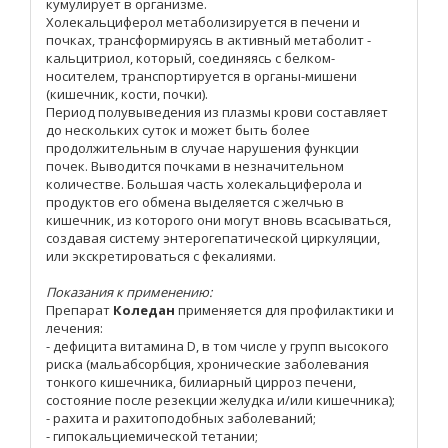
кумулирует в организме.
Холекальциферол метаболизируется в печени и
почках, трансформируясь в активный метаболит -
кальцитриол, который, соединяясь с белком-
носителем, транспортируется в органы-мишени
(кишечник, кости, почки).
Период полувыведения из плазмы крови составляет
до нескольких суток и может быть более
продолжительным в случае нарушения функции
почек. Выводится почками в незначительном
количестве. Большая часть холекальциферола и
продуктов его обмена выделяется с желчью в
кишечник, из которого они могут вновь всасываться,
создавая систему энтерогепатической циркуляции,
или экскретироваться с фекалиями.
Показания к применению:
Препарат
Коледан
применяется для профилактики и
лечения:
- дефицита витамина D, в том числе у групп высокого
риска (мальабсорбция, хронические заболевания
тонкого кишечника, билиарный цирроз печени,
состояние после резекции желудка и/или кишечника);
- рахита и рахитоподобных заболеваний;
- гипокальциемической тетании;