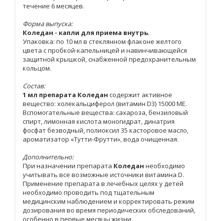
течение 6 месяцев.
Форма выпуска:
Коледан - капли для приема внутрь
.
Упаковка: по 10 мл в стеклянном флаконе желтого
цвета с пробкой-капельницей и навинчивающейся
защитной крышкой, снабженной предохранительным
кольцом.
Состав:
1 мл препарата Коледан
содержит активное
вещество: холекальциферол (витамин D3) 15000 МЕ.
Вспомогательные вещества: сахароза, бензиловый
спирт, лимонная кислота моногидрат, динатрия
фосфат безводный, полиоксил 35 касторовое масло,
ароматизатор «Тутти-Фрутти», вода очищенная.
Дополнительно:
При назначении препарата
Коледан
необходимо
учитывать все возможные источники витамина D.
Применение препарата в лечебных целях у детей
необходимо проводить под тщательным
медицинским наблюдением и корректировать режим
дозирования во время периодических обследований,
особенно в первые месяцы жизни.