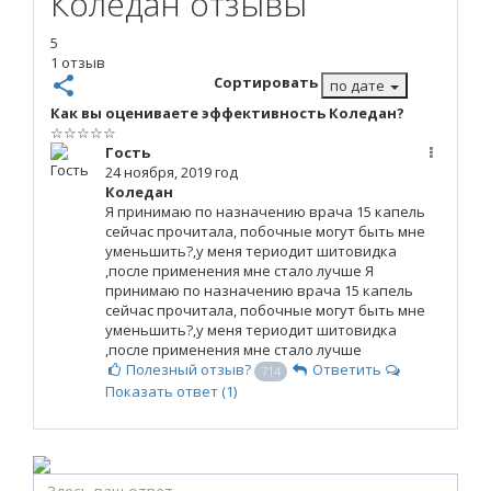
Коледан отзывы
5
1 отзыв
share
Сортировать
по дате
Как вы оцениваете эффективность Коледан?
☆
☆
☆
☆
☆
Гость
24 ноября, 2019 год
Коледан
Я принимаю по назначению врача 15 капель
сейчас прочитала, побочные могут быть мне
уменьшить?,у меня териодит шитовидка
,после применения мне стало лучше
Я
принимаю по назначению врача 15 капель
сейчас прочитала, побочные могут быть мне
уменьшить?,у меня териодит шитовидка
,после применения мне стало лучше
Полезный отзыв?
Ответить
714
Показать
ответ (1)