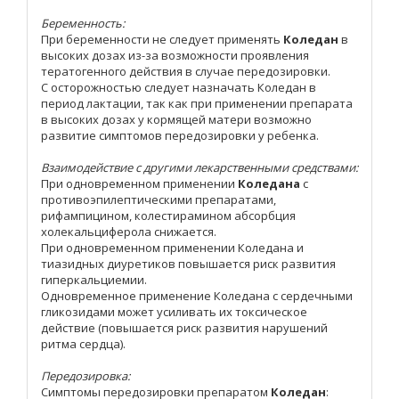
Беременность:
При беременности не следует применять
Коледан
в
высоких дозах из-за возможности проявления
тератогенного действия в случае передозировки.
С осторожностью следует назначать Коледан в
период лактации, так как при применении препарата
в высоких дозах у кормящей матери возможно
развитие симптомов передозировки у ребенка.
Взаимодействие с другими лекарственными средствами:
При одновременном применении
Коледана
с
противоэпилептическими препаратами,
рифампицином, колестирамином абсорбция
холекальциферола снижается.
При одновременном применении Коледана и
тиазидных диуретиков повышается риск развития
гиперкальциемии.
Одновременное применение Коледана с сердечными
гликозидами может усиливать их токсическое
действие (повышается риск развития нарушений
ритма сердца).
Передозировка:
Симптомы передозировки препаратом
Коледан
: