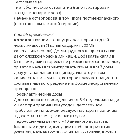
- остеомаляции;
- метаболических остеопатий (гипопаратиреоз и
псевдогипопаратиреоз).
Лечение остеопороза, в том числе постменопаузного
(в составе комплексной терапии).
Способ применения:
Коледан
принимают внутрь, растворяя в одной
ложке жидкости (1 капля содержит 500 МЕ
холекальциферола). Детям грудного возраста капли
дают с ложкой молока или каши. Добавлять капли в
бутылочку или в тарелку не рекомендуется, поскольку
при этом нельзя гарантировать приема всей дозы.
Дозу устанавливают индивидуально, с учетом
количества витамина D, которое получает пациент в
составе пищевого рациона и в форме лекарственных
препаратов.
Профилактические дозы
Доношенным новорожденным от 3-4 недель жизни до
2-3 лет при правильном уходе и достаточном
пребывании на свежем воздухе препарат назначают
в дозе 500-1000 МЕ (1-2 капли) в сутки.
Недоношенным детям с 7-10 дневного возраста,
близнецам и детям, живущим в неблагоприятных
условиях, назначают 1000-1500 МЕ (2-3 капли) в сутки.