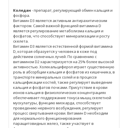
Коледан
- препарат, регулирующий обмен кальция и
фосфора.
Витамин D3 является активным антирахитическим
фактором. Самой важной функцией витамина D
является регулирование метаболизма кальция и
фосфатов, что способствует минерализации и росту
скелета.
Витамин D3 является естественной формой витамина
D, которая образуется у человека в коже под
действием солнечных лучей. По сравнению с
витамином D2 характеризуется на 25% более высокой
активностью. Холекальциферол играет существенную
роль в абсорбции кальция и фосфатов из кишечника, в
транспорте минеральных солей и в процессе
кальцификации костей, также регулирует выведение
кальция и фосфатов почками. Присутствие в крови
ионов кальция в физиологических концентрациях
обеспечивает поддержание тонуса мышц скелетной
мускулатуры, функцию миокарда, способствует
проведению нервного возбуждения, регулирует
процесс свертывания крови. Витамин D необходим
для нормального функционирования
паращитовидных желез, также участвует в