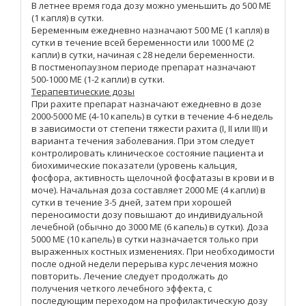
В летнее время года дозу можно уменьшить до 500 МЕ
(1 капля) в сутки.
Беременным ежедневно назначают 500 МЕ (1 капля) в
сутки в течение всей беременности или 1000 МЕ (2
капли) в сутки, начиная с 28 недели беременности.
В постменопаузном периоде препарат назначают
500-1000 МЕ (1-2 капли) в сутки.
Терапевтические дозы
При рахите препарат назначают ежедневно в дозе
2000-5000 МЕ (4-10 капель) в сутки в течение 4-6 недель
в зависимости от степени тяжести рахита (I, II или III) и
варианта течения заболевания. При этом следует
контролировать клиническое состояние пациента и
биохимические показатели (уровень кальция,
фосфора, активность щелочной фосфатазы в крови и в
моче). Начальная доза составляет 2000 МЕ (4 капли) в
сутки в течение 3-5 дней, затем при хорошей
переносимости дозу повышают до индивидуальной
лечебной (обычно до 3000 МЕ (6 капель) в сутки). Доза
5000 МЕ (10 капель) в сутки назначается только при
выраженных костных изменениях. При необходимости
после одной недели перерыва курс лечения можно
повторить. Лечение следует продолжать до
получения четкого лечебного эффекта, с
последующим переходом на профилактическую дозу