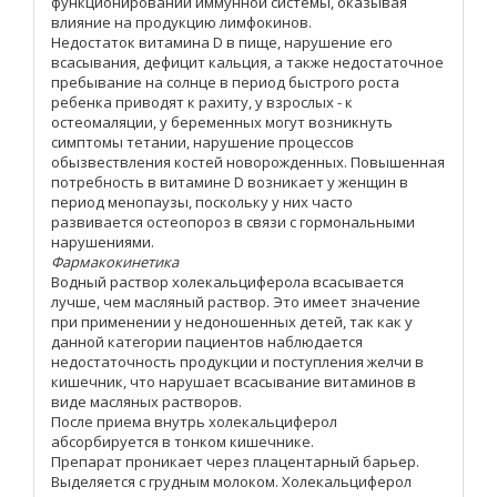
функционировании иммунной системы, оказывая
влияние на продукцию лимфокинов.
Недостаток витамина D в пище, нарушение его
всасывания, дефицит кальция, а также недостаточное
пребывание на солнце в период быстрого роста
ребенка приводят к рахиту, у взрослых - к
остеомаляции, у беременных могут возникнуть
симптомы тетании, нарушение процессов
обызвествления костей новорожденных. Повышенная
потребность в витамине D возникает у женщин в
период менопаузы, поскольку у них часто
развивается остеопороз в связи с гормональными
нарушениями.
Фармакокинетика
Водный раствор холекальциферола всасывается
лучше, чем масляный раствор. Это имеет значение
при применении у недоношенных детей, так как у
данной категории пациентов наблюдается
недостаточность продукции и поступления желчи в
кишечник, что нарушает всасывание витаминов в
виде масляных растворов.
После приема внутрь холекальциферол
абсорбируется в тонком кишечнике.
Препарат проникает через плацентарный барьер.
Выделяется с грудным молоком. Холекальциферол