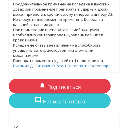
Продолжительное применение Коледана в высоких
дозах или применение препарата в ударных дозах
может привести к хроническому гипервитаминозу D3.
Не следует одновременно применять Коледан и
кальций в высоких дозах.
При применении препарата в лечебных целях
необходимо контролировать уровень кальция в
крови и моче.
Коледан не оказывает влияния на способность
управлять автотранспортом или сложными
механизмами.
Препарат применяют у детей от 1 недели жизни.
Витамин Д3
Витамин D
Рахит
Остеопатия
Остеопороз
notifications
Подписаться
comment
Написать отзыв