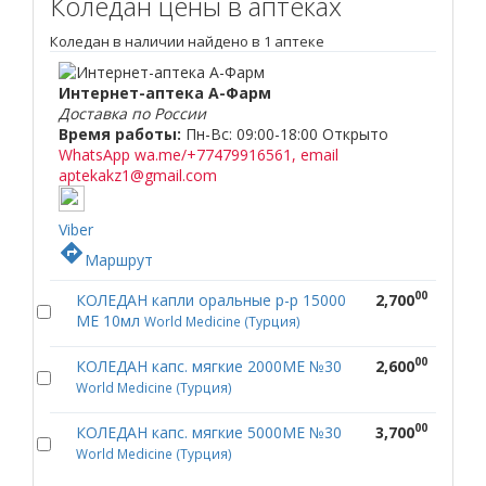
Коледан цены в аптеках
Коледан в наличии найдено в 1 аптеке
Интернет-аптека А-Фарм
Доставка по России
Время работы:
Пн-Вс: 09:00-18:00
Открыто
WhatsApp wa.me/+77479916561, email
aptekakz1@gmail.com
Viber
directions
Маршрут
00
КОЛЕДАН капли оральные р-р 15000
2,700
МЕ 10мл
World Medicine (Турция)
00
КОЛЕДАН капс. мягкие 2000МЕ №30
2,600
World Medicine (Турция)
00
КОЛЕДАН капс. мягкие 5000МЕ №30
3,700
World Medicine (Турция)