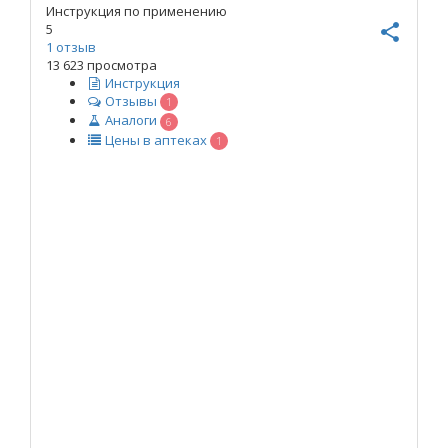
Инструкция по применению
5
share
1
отзыв
13 623 просмотра
Инструкция
Отзывы
1
Аналоги
6
Цены в аптеках
1