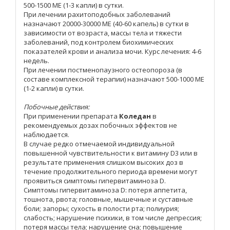
500-1500 МЕ (1-3 капли) в сутки.
При лечении рахитоподобных заболеваний
назначают 20000-30000 МЕ (40-60 капель) в сутки в
зависимости от возраста, массы тела и тяжести
заболеваний, под контролем биохимических
показателей крови и анализа мочи. Курс лечения: 4-6
недель.
При лечении постменопаузного остеопороза (в
составе комплексной терапии) назначают 500-1000 МЕ
(1-2 капли) в сутки.
Побочные действия:
При применении препарата
Коледан
в
рекомендуемых дозах побочных эффектов не
наблюдается.
В случае редко отмечаемой индивидуальной
повышенной чувствительности к витамину D3 или в
результате применения слишком высоких доз в
течение продолжительного периода времени могут
проявиться симптомы гипервитаминоза D.
Симптомы гипервитаминоза D: потеря аппетита,
тошнота, рвота; головные, мышечные и суставные
боли; запоры; сухость в полости рта; полиурия;
слабость; нарушение психики, в том числе депрессия;
потеря массы тела; нарушение сна; повышение