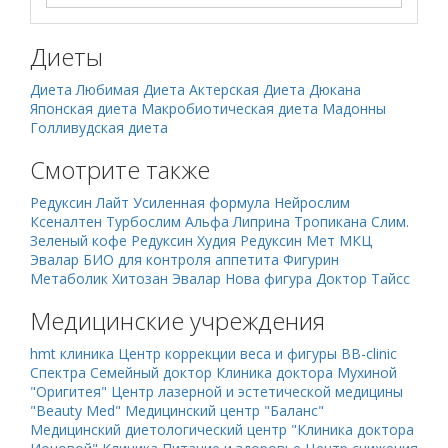
Диеты
Диета Любимая
Диета Актерская
Диета Дюкана
Японская диета
Макробиотическая диета Мадонны
Голливудская диета
Смотрите также
Редуксин Лайт Усиленная формула
Нейрослим
Ксеналтен
Турбослим Альфа
Липрина
Тропикана Слим.
Зеленый кофе
Редуксин
Худия
Редуксин Мет
МКЦ
Эвалар БИО для контроля аппетита
Фигурин
Метаболик
Хитозан Эвалар
Нова фигура Доктор Тайсс
Медицинские учреждения
hmt клиника
Центр коррекции веса и фигуры BB-clinic
Спектра Семейный доктор
Клиника доктора Мухиной
"Оригитея"
Центр лазерной и эстетической медицины
"Beauty Med"
Медицинский центр "Баланс"
Медицинский диетологический центр "Клиника доктора