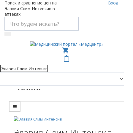
Поиск и сравнение цен на
Вход
Элавия Слим Интенсив в
аптеках
shopping_cart
content_paste
Все города
Элавия Слим Интенсив