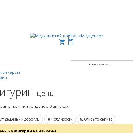
shopping_cart
content_paste
Все города
к лекарств
урин
игурин
цены
рин в наличии найдено в 0 аптеках
От дешевых к дорогим
Поблизости
Открыто сейчас
ены на
Фигурин
не найдены.