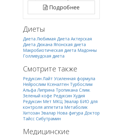
Подробнее
Диеты
Диета Любимая
Диета Актерская
Диета Дюкана
Японская диета
Макробиотическая диета Мадонны
Голливудская диета
Смотрите также
Редуксин Лайт Усиленная формула
Нейрослим
Ксеналтен
Турбослим
Альфа
Липрина
Тропикана Слим.
Зеленый кофе
Редуксин
Худия
Редуксин Мет
МКЦ
Эвалар БИО для
контроля аппетита
Метаболик
Хитозан Эвалар
Нова фигура Доктор
Тайсс
Сибутрамин
Медицинские