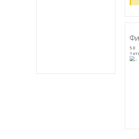
Фи
5.0
1 от