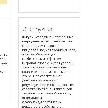
Инструкция
Фигурин содержит натуральные
ингридиенты, которые включают
средства, улучшающие
пищеварение, метаболизм жиров,
а также обладающие
, что
слабительным эффектом.
ов 3
Гуаровая смола снижает уровень
итала
холестерина в плазме крови,
подавляет аппетит, оказывает
и...
умеренное слабительное
действие. Изапгол хуск
регулирует пищеварение за счет
содержащихся внем гликозидов
аукубин и каталпол. Сапонины,
оксикислоты,
флавоноиды,пектиновые
вещества способствуют...