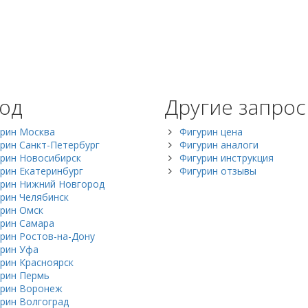
од
Другие запро
рин Москва
Фигурин цена
рин Санкт-Петербург
Фигурин аналоги
рин Новосибирск
Фигурин инструкция
рин Екатеринбург
Фигурин отзывы
рин Нижний Новгород
рин Челябинск
рин Омск
рин Самара
рин Ростов-на-Дону
рин Уфа
рин Красноярск
рин Пермь
урин Воронеж
рин Волгоград