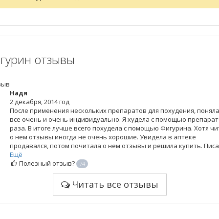
гурин отзывы
зыв
Надя
2 декабря, 2014 год
После применения нескольких препаратов для похудения, поняла
все очень и очень индивидуально. Я худела с помощью препарат
раза. В итоге лучше всего похудела с помощью Фигурина. Хотя ч
о нем отзывы иногда не очень хорошие. Увидела в аптеке
продавался, потом почитала о нем отзывы и решила купить. Писал
Ещё
Полезный отзыв?
74
Читать все отзывы