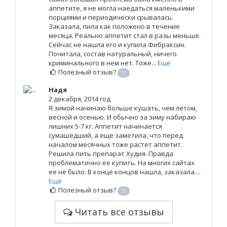
аппетите, я не могла наедаться маленькими
порциями и периодически срывалась.
Заказала, пила как положено в течение
месяца. Реально аппетит стал в разы меньше.
Сейчас не нашла его и купила Фибраксин.
Почитала, состав натуральный, ничего
криминального в нем нет. Тоже...
Ещё
Полезный отзыв?
11
Надя
2 декабря, 2014 год
Я зимой начинаю больше кушать, чем летом,
весной и осенью. И обычно за зиму набираю
лишних 5-7 кг. Аппетит начинается
сумашедший, а еще заметила, что перед
началом месячных тоже растет аппетит.
Решила пить препарат Худия. Правда
проблематично ее купить. На многих сайтах
ее не было. В конце концов нашла, заказала....
Ещё
Полезный отзыв?
78
Читать все отзывы