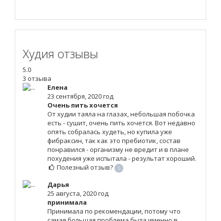
Худия отзывы
5.0
3 отзыва
Елена
23 сентября, 2020 год
Очень пить хочется
От худии таяла на глазах, небольшая побочка
есть - сушит, очень пить хочется. Вот недавно
опять собралась худеть, но купила уже
фибраксин, так как это пребиотик, состав
понравился - организму не вредит и в плане
похудения уже испытала - результат хороший.
Полезный отзыв?
5
Дарья
25 августа, 2020 год
принимала
Принимала по рекомендации, потому что
самая большая проблема была именно в