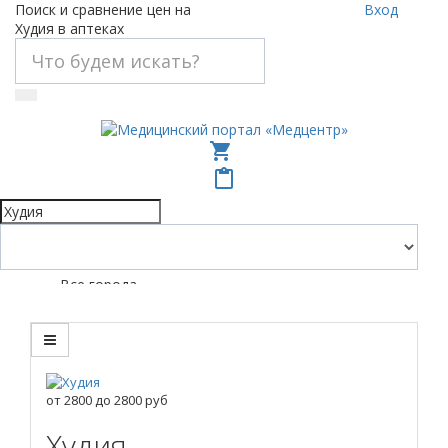
Поиск и сравнение цен на
Вход
Худия в аптеках
shopping_cart
content_paste
Все города
от
2800
до
2800
руб
Худия