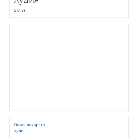
5.0
(
3
)
Поиск лекарств
худия