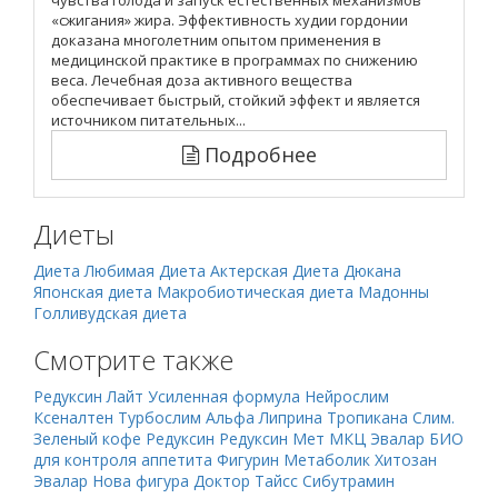
чувства голода и запуск естественных механизмов
«сжигания» жира. Эффективность худии гордонии
доказана многолетним опытом применения в
медицинской практике в программах по снижению
веса. Лечебная доза активного вещества
обеспечивает быстрый, стойкий эффект и является
источником питательных...
Подробнее
Диеты
Диета Любимая
Диета Актерская
Диета Дюкана
Японская диета
Макробиотическая диета Мадонны
Голливудская диета
Смотрите также
Редуксин Лайт Усиленная формула
Нейрослим
Ксеналтен
Турбослим Альфа
Липрина
Тропикана Слим.
Зеленый кофе
Редуксин
Редуксин Мет
МКЦ
Эвалар БИО
для контроля аппетита
Фигурин
Метаболик
Хитозан
Эвалар
Нова фигура Доктор Тайсс
Сибутрамин