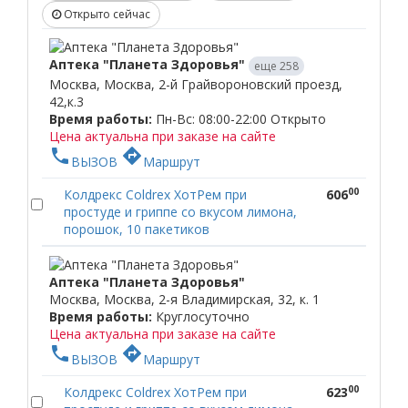
Открыто сейчас
Аптека "Планета Здоровья"
еще 258
Москва, Москва, 2-й Грайвороновский проезд,
42,к.3
Время работы:
Пн-Вс: 08:00-22:00
Открыто
Цена актуальна при заказе на сайте
phone
directions
ВЫЗОВ
Маршрут
00
Колдрекс Coldrex ХотРем при
606
простуде и гриппе со вкусом лимона,
порошок, 10 пакетиков
Аптека "Планета Здоровья"
Москва, Москва, 2-я Владимирская, 32, к. 1
Время работы:
Круглосуточно
Цена актуальна при заказе на сайте
phone
directions
ВЫЗОВ
Маршрут
00
Колдрекс Coldrex ХотРем при
623