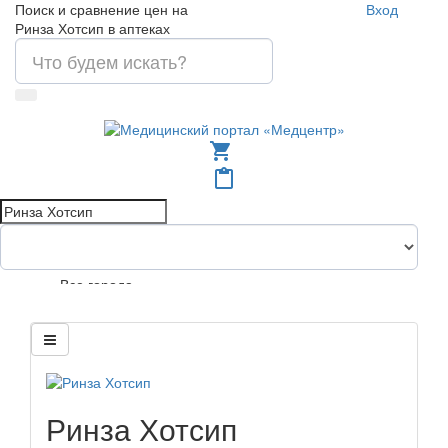
Поиск и сравнение цен на
Вход
Ринза Хотсип в аптеках
shopping_cart
content_paste
Все города
Ринза Хотсип