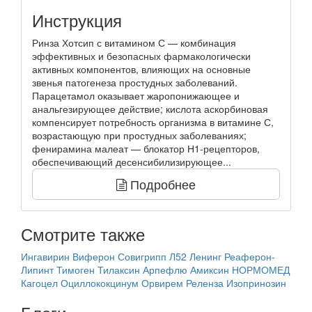
Инструкция
Ринза Хотсип с витамином С — комбинация
эффективных и безопасных фармакологически
активных компонентов, влияющих на основные
звенья патогенеза простудных заболеваний.
Парацетамол оказывает жаропонижающее и
анальгезирующее действие; кислота аскорбиновая
компенсирует потребность организма в витамине С,
возрастающую при простудных заболеваниях;
фенирамина малеат — блокатор Н1-рецепторов,
обеспечивающий десенсибилизирующее...
Подробнее
Смотрите также
Ингавирин
Виферон
Совигрипп
Л52 Ленинг
Реаферон-
Липинт
Тимоген
Тилаксин
Арпефлю
Амиксин
НОРМОМЕД
Кагоцел
Оциллококцинум
Орвирем
Реленза
Изопринозин