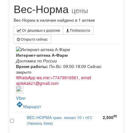
Вес-Норма
цены
Вес-Норма в наличии найдено в 1 аптеке
От дешевых к дорогим
Поблизости
Открыто сейчас
Интернет-аптека А-Фарм
Доставка по России
Время работы:
Пн-Вс: 09:00-18:00
Сейчас
закрыто
WhatsApp wa.me/+77479916561, email
aptekakz1@gmail.com
Viber
directions
Маршрут
00
ВЕС-НОРМА гран. пенал 10 г
2,500
НГС
(Украина, Киев)