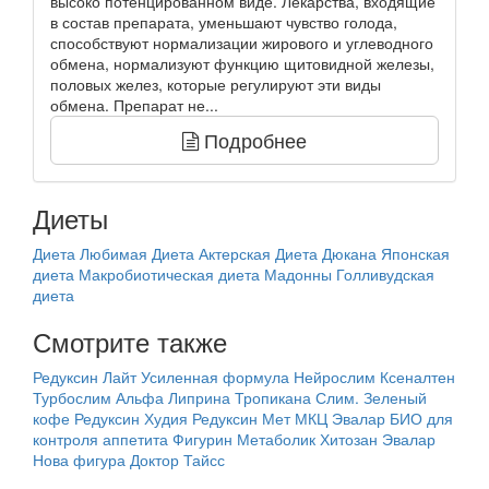
высоко потенцированном виде. Лекарства, входящие
в состав препарата, уменьшают чувство голода,
способствуют нормализации жирового и углеводного
обмена, нормализуют функцию щитовидной железы,
половых желез, которые регулируют эти виды
обмена. Препарат не...
Подробнее
Диеты
Диета Любимая
Диета Актерская
Диета Дюкана
Японская
диета
Макробиотическая диета Мадонны
Голливудская
диета
Смотрите также
Редуксин Лайт Усиленная формула
Нейрослим
Ксеналтен
Турбослим Альфа
Липрина
Тропикана Слим. Зеленый
кофе
Редуксин
Худия
Редуксин Мет
МКЦ
Эвалар БИО для
контроля аппетита
Фигурин
Метаболик
Хитозан Эвалар
Нова фигура Доктор Тайсс