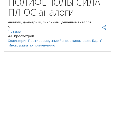
ПОЛИФЕНОЛЫ СИЛА
ПЛЮС
аналоги
Аналоги, дженерики, синонимы, дешевые аналоги
5
share
1
отзыв
496 просмотров
Холестерин
Противовирусные
Ранозаживляющее
Бад
Инструкция по применению