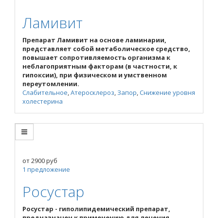
Ламивит
Препарат Ламивит на основе ламинарии,
представляет собой метаболическое средство,
повышает сопротивляемость организма к
неблагоприятным факторам (в частности, к
гипоксии), при физическом и умственном
переутомлении.
Слабительное
,
Атеросклероз
,
Запор
,
Снижение уровня
холестерина
от
2900
руб
1 предложение
Росустар
Росустар - гиполипидемический препарат,
предназначен к применению для лечения