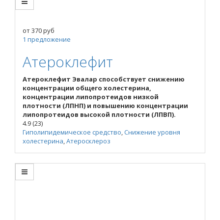
от
370
руб
1 предложение
Атероклефит
Атероклефит Эвалар способствует снижению
концентрации общего холестерина,
концентрации липопротеидов низкой
плотности (ЛПНП) и повышению концентрации
липопротеидов высокой плотности (ЛПВП).
4.9
(23)
Гиполипидемическое средство
,
Снижение уровня
холестерина
,
Атеросклероз