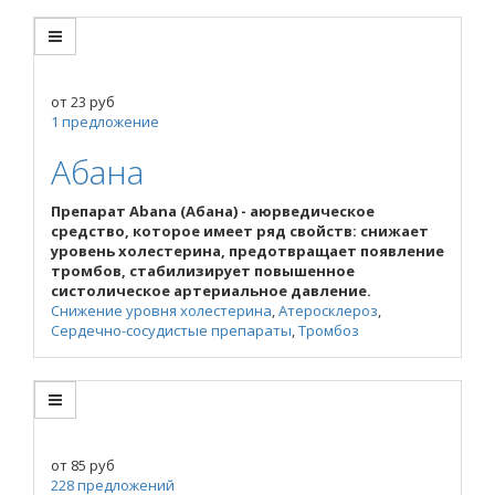
от
23
руб
1 предложение
Абана
Препарат Abana (Абана) - аюрведическое
средство, которое имеет ряд свойств: снижает
уровень холестерина, предотвращает появление
тромбов, стабилизирует повышенное
систолическое артериальное давление.
Снижение уровня холестерина
,
Атеросклероз
,
Сердечно-сосудистые препараты
,
Тромбоз
от
85
руб
228 предложений