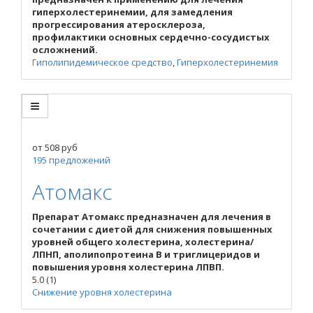
гиперхолестеринемии, для замедления
прогрессирования атеросклероза,
профилактики основных сердечно-сосудистых
осложнений.
Гиполипидемическое средство
,
Гиперхолестеринемия
от
508
руб
195 предложений
Атомакс
Препарат Атомакс предназначен для лечения в
сочетании с диетой для снижения повышенных
уровней общего холестерина, холестерина/
ЛПНП, аполипопротеина В и триглицеридов и
повышения уровня холестерина ЛПВП.
5.0
(1)
Снижение уровня холестерина