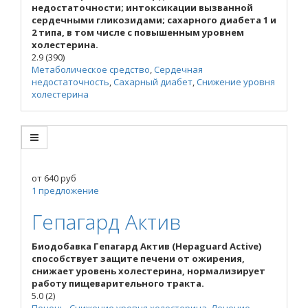
недостаточности; интоксикации вызванной
сердечными гликозидами; сахарного диабета 1 и
2 типа, в том числе с повышенным уровнем
холестерина.
2.9
(390)
Метаболическое средство
,
Сердечная
недостаточность
,
Сахарный диабет
,
Снижение уровня
холестерина
от
640
руб
1 предложение
Гепагард Актив
Биодобавка Гепагард Актив (Hepaguard Active)
способствует защите печени от ожирения,
снижает уровень холестерина, нормализирует
работу пищеварительного тракта.
5.0
(2)
Печень
,
Снижение уровня холестерина
,
Лечение