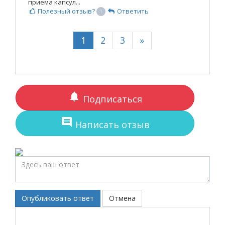
приема капсул...
Полезный отзыв?
Ответить
1
1
2
3
»
notifications
Подписаться
comment
Написать отзыв
Опубликовать ответ
Отмена