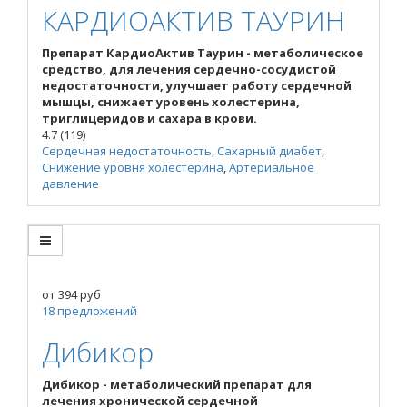
КАРДИОАКТИВ ТАУРИН
Препарат КардиоАктив Таурин - метаболическое
средство, для лечения сердечно-сосудистой
недостаточности, улучшает работу сердечной
мышцы, снижает уровень холестерина,
триглицеридов и сахара в крови.
4.7
(119)
Сердечная недостаточность
,
Сахарный диабет
,
Снижение уровня холестерина
,
Артериальное
давление
от
394
руб
18 предложений
Дибикор
Дибикор - метаболический препарат для
лечения хронической сердечной