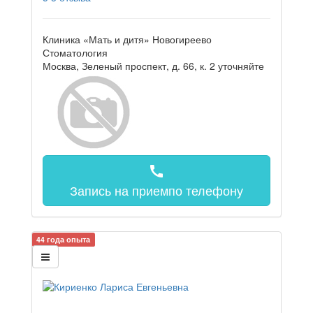
Клиника «Мать и дитя» Новогиреево
Стоматология
Москва, Зеленый проспект, д. 66, к. 2
уточняйте
call
Запись на прием
по телефону
44 года опыта