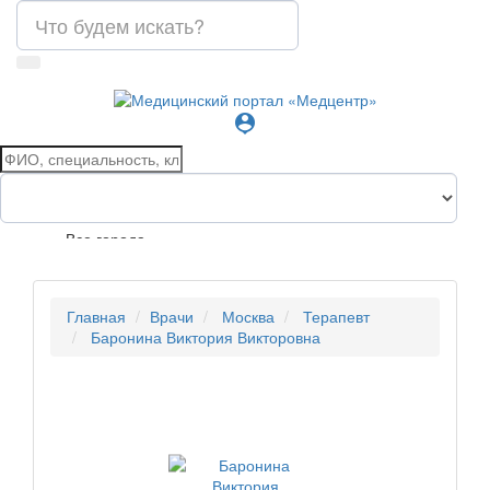
person_pin
Все города
Главная
Врачи
Москва
Терапевт
Баронина Виктория Викторовна