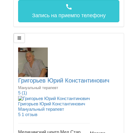
call
Запись на прием
по телефону
Григорьев Юрий Константинович
Мануальный терапевт
5
(1)
Григорьев Юрий Константинович
Мануальный терапевт
5
1 отзыв
Медицинский центр Мед Стар