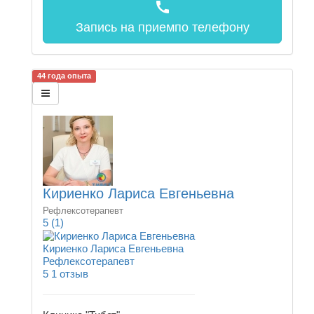
call
Запись на прием
по телефону
44 года опыта
Кириенко Лариса Евгеньевна
Рефлексотерапевт
5
(1)
Кириенко Лариса Евгеньевна
Рефлексотерапевт
5
1 отзыв