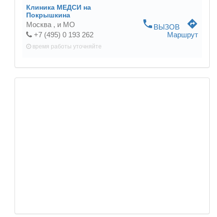
Клиника МЕДСИ на
Покрышкина
phone
directions
Москва ,
и МО
ВЫЗОВ
+7 (495) 0 193 262
Маршрут
время работы
уточняйте