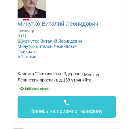
Минутко Виталий Леонидович
Психиатр
5
(1)
Минутко Виталий Леонидович
Психиатр
5
1 отзыв
Клиника "Психическое Здоровье"
Москва,
Ленинский проспект, д.158
уточняйте
call
Запись на прием
по телефону