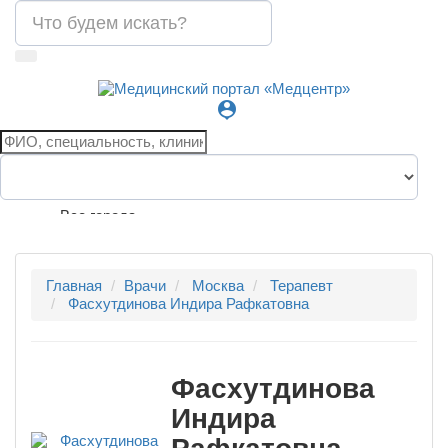
person_pin
Все города
Главная
Врачи
Москва
Терапевт
Фасхутдинова Индира Рафкатовна
Фасхутдинова
Индира