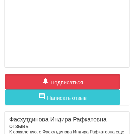
notifications
Подписаться
comment
Написать отзыв
Фасхутдинова Индира Рафкатовна
отзывы
К сожалению, о Фасхутдинова Индира Рафкатовна еще