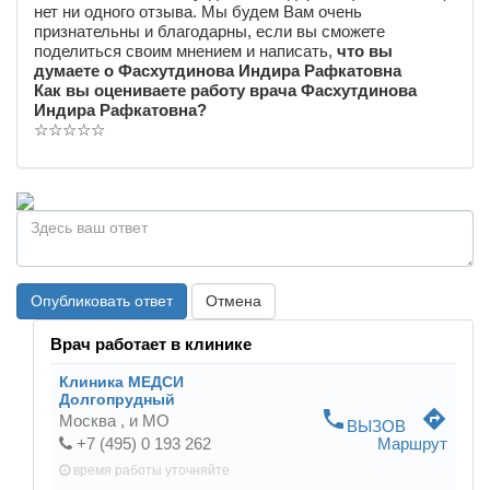
нет ни одного отзыва. Мы будем Вам очень
признательны и благодарны, если вы сможете
поделиться своим мнением и написать,
что вы
думаете о Фасхутдинова Индира Рафкатовна
Как вы оцениваете работу врача Фасхутдинова
Индира Рафкатовна?
☆
☆
☆
☆
☆
Опубликовать ответ
Отмена
Врач работает в клинике
Клиника МЕДСИ
Долгопрудный
phone
directions
Москва ,
и МО
ВЫЗОВ
+7 (495) 0 193 262
Маршрут
время работы
уточняйте