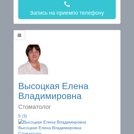
call
Запись на прием
по телефону
Высоцкая Елена
Владимировна
Стоматолог
5
(3)
Высоцкая Елена Владимировна
Стоматолог