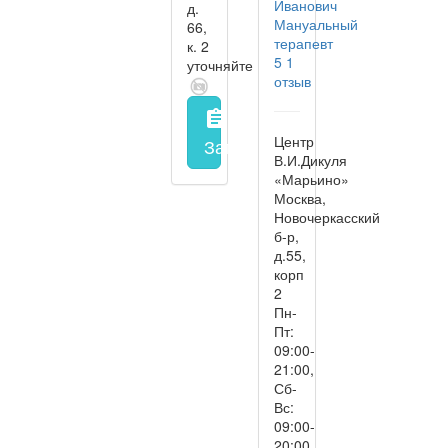
Иванович
д.
Мануальный
66,
терапевт
к. 2
5
1
уточняйте
отзыв
assignment
Центр
Запись на прием
заполнить 
В.И.Дикуля
«Марьино»
Москва,
Новочеркасский
б-р,
д.55,
корп
2
Пн-
Пт:
09:00-
21:00,
Сб-
Вс:
09:00-
20:00