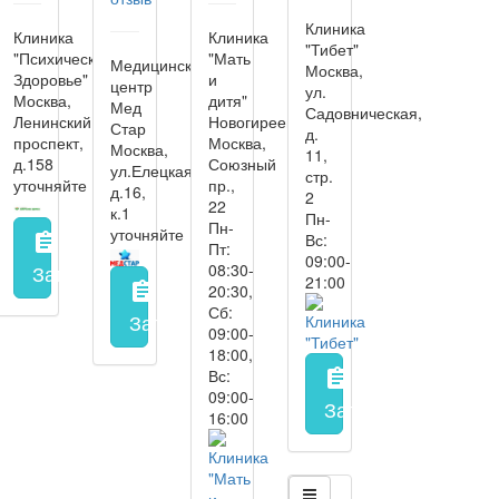
Клиника
Клиника
Клиника
"Тибет"
"Психическое
"Мать
Медицинский
Москва,
Здоровье"
и
центр
ул.
Москва,
дитя"
Мед
Садовническая,
Ленинский
Новогиреево
Стар
д.
проспект,
Москва,
Москва,
11,
д.158
Союзный
ул.Елецкая,
стр.
уточняйте
пр.,
д.16,
2
22
к.1
Пн-
Пн-
уточняйте
Вс:
assignment
Пт:
09:00-
Запись на прием
заполнить форму онлайн
08:30-
21:00
assignment
20:30,
Сб:
Запись на прием
заполнить форму онл
09:00-
18:00,
Вс:
assignment
09:00-
Запись на прием
з
16:00