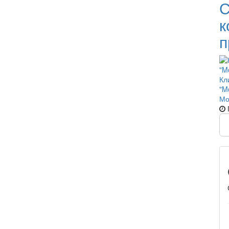
С
к
п
Кл
"M
Мо