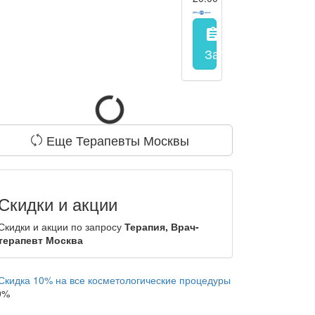
assignment
Запись на прием
з
Еще Терапевты Москвы
Скидки и акции
Скидки и акции по запросу
Терапия, Врач-
терапевт Москва
0%