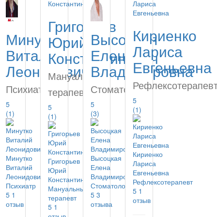
Григорьев
Кириенко
Минутко
Высоцкая
Юрий
Лариса
Виталий
Елена
Константинович
Евгеньевна
Леонидович
Владимировна
Мануальный
Рефлексотерапев
Психиатр
Стоматолог
терапевт
5
5
5
5
(1)
(1)
(3)
(1)
Кириенко
Минутко
Высоцкая
Григорьев
Лариса
Виталий
Елена
Юрий
Евгеньевна
Леонидович
Владимировна
Константинович
Рефлексотерапевт
Психиатр
Стоматолог
Мануальный
5
1
5
1
5
3
терапевт
отзыв
отзыв
отзыва
5
1
отзыв