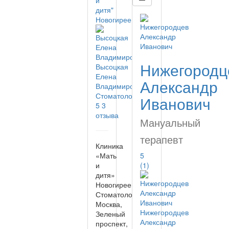
Нижегородц
Высоцкая
Елена
Александр
Владимировна
Стоматолог
Иванович
5
3
отзыва
Мануальный
терапевт
Клиника
«Мать
5
и
(1)
дитя»
Новогиреево
Стоматология
Москва,
Нижегородцев
Зеленый
Александр
проспект,