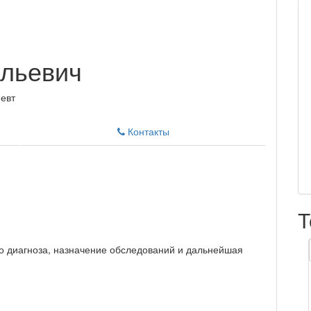
ольевич
певт
Контакты
Т
о диагноза, назначение обследований и дальнейшая