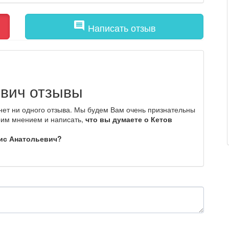
comment
Написать отзыв
евич отзывы
нет ни одного отзыва. Мы будем Вам очень признательны
оим мнением и написать,
что вы думаете о Кетов
нис Анатольевич?