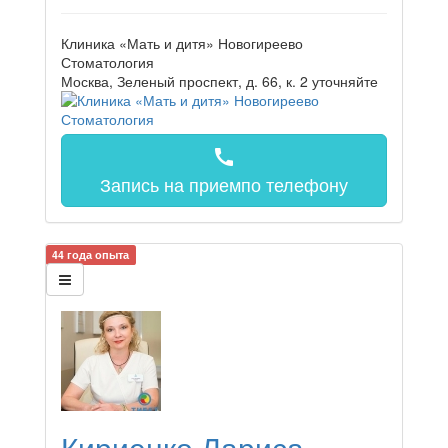
Клиника «Мать и дитя» Новогиреево
Стоматология
Москва, Зеленый проспект, д. 66, к. 2
уточняйте
call
Запись на прием
по телефону
44 года опыта
Кириенко Лариса