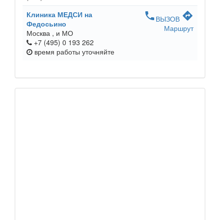
Клиника МЕДСИ на
phone
directions
ВЫЗОВ
Федосьино
Маршрут
Москва ,
и МО
+7 (495) 0 193 262
время работы
уточняйте