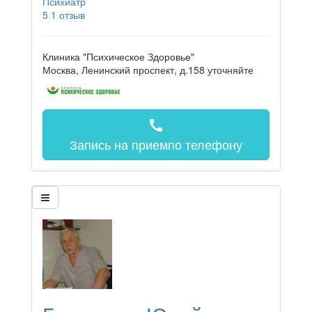
Психиатр
5
1 отзыв
Клиника "Психическое Здоровье"
Москва, Ленинский проспект, д.158
уточняйте
call
Запись на прием
по телефону