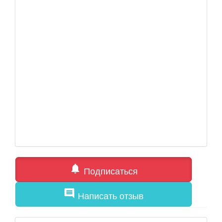
notifications
Подписаться
comment
Написать отзыв