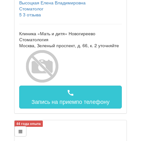
Высоцкая Елена Владимировна
Стоматолог
5
3 отзыва
Клиника «Мать и дитя» Новогиреево
Стоматология
Москва, Зеленый проспект, д. 66, к. 2
уточняйте
call
Запись на прием
по телефону
44 года опыта