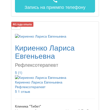
call
Запись на прием
по телефону
44 года опыта
Кириенко Лариса
Евгеньевна
Рефлексотерапевт
5
(1)
Кириенко Лариса Евгеньевна
Рефлексотерапевт
5
1 отзыв
Клиника "Тибет"