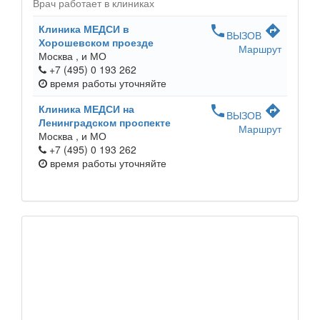
Врач работает в клиниках
Клиника МЕДСИ в
phone
directions
ВЫЗОВ
Хорошевском проезде
Маршрут
Москва ,
и МО
+7 (495) 0 193 262
время работы
уточняйте
Клиника МЕДСИ на
phone
directions
ВЫЗОВ
Ленинградском проспекте
Маршрут
Москва ,
и МО
+7 (495) 0 193 262
время работы
уточняйте