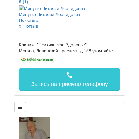
5
(1)
Минутко Виталий Леонидович
Психиатр
5
1 отзыв
Клиника "Психическое Здоровье"
Москва, Ленинский проспект, д.158
уточняйте
call
Запись на прием
по телефону