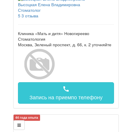
Высоцкая Елена Владимировна
Стоматолог
5
3 отзыва
Клиника «Мать и дитя» Новогиреево
Стоматология
Москва, Зеленый проспект, д. 66, к. 2
уточняйте
call
Запись на прием
по телефону
44 года опыта