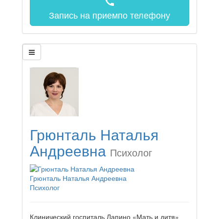
call
Запись на прием
по телефону
Грюнталь Наталья
Андреевна
Психолог
Грюнталь Наталья Андреевна
Психолог
Клинический госпиталь Лапино «Мать и дитя»