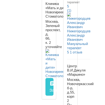
терапевт
Клиника
5
«Мать и дитя»
(1)
Новогиреево
Стоматология
Москва,
Зеленый
проспект,
Нижегородцев
д.
Александр
66,
Иванович
к. 2
Мануальный
уточняйте
терапевт
5
1 отзыв
Центр
В.И.Дикуля
«Марьино»
Москва,
assignment
Новочеркасский
б-р,
Запись на прием
заполнить
д.55,
корп
2
Пн-