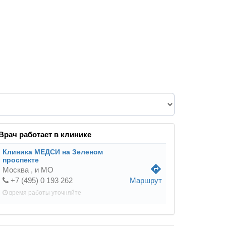
Врач работает в клинике
Клиника МЕДСИ на Зеленом
проспекте
directions
Москва ,
и МО
+7 (495) 0 193 262
Маршрут
время работы
уточняйте