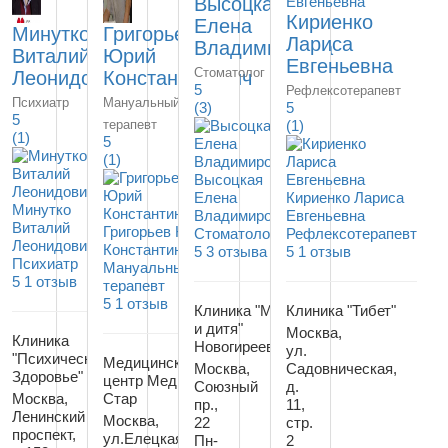
Высоцкая
Кириенко
Елена
Минутко
Григорьев
Лариса
Владимировна
Виталий
Юрий
Евгеньевна
Стоматолог
Леонидович
Константинович
5
Рефлексотерапевт
Психиатр
Мануальный
(3)
5
5
терапевт
(1)
(1)
5
(1)
Высоцкая
Елена
Кириенко Лариса
Минутко
Владимировна
Евгеньевна
Виталий
Григорьев Юрий
Стоматолог
Рефлексотерапевт
Леонидович
Константинович
5
3 отзыва
5
1 отзыв
Психиатр
Мануальный
5
1 отзыв
терапевт
5
1 отзыв
Клиника "Мать
Клиника "Тибет"
и дитя"
Москва,
Клиника
Новогиреево
ул.
"Психическое
Медицинский
Москва,
Садовническая,
Здоровье"
центр Мед
Союзный
д.
Москва,
Стар
пр.,
11,
Ленинский
Москва,
22
стр.
проспект,
ул.Елецкая,
Пн-
2