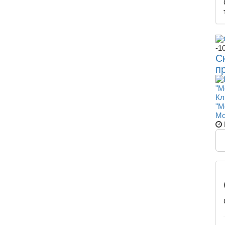
-1
С
п
Кл
"M
Мо