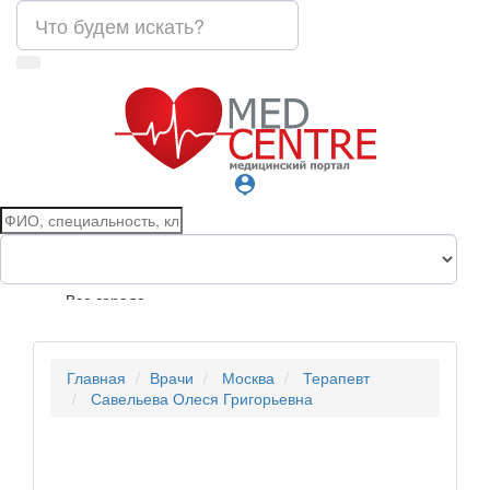
person_pin
Все города
Главная
Врачи
Москва
Терапевт
Савельева Олеся Григорьевна