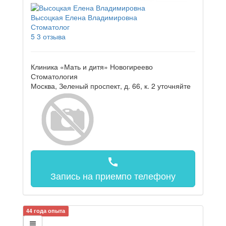
Высоцкая Елена Владимировна
Стоматолог
5
3 отзыва
Клиника «Мать и дитя» Новогиреево
Стоматология
Москва, Зеленый проспект, д. 66, к. 2
уточняйте
call
Запись на прием
по телефону
44 года опыта