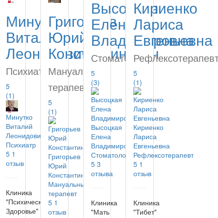
Высоцкая
Кириенко
Минутко
Григорьев
Елена
Лариса
Виталий
Юрий
Владимировна
Евгеньевна
Леонидович
Константинович
Стоматолог
Рефлексотерапев
Психиатр
Мануальный
5
5
(3)
(1)
терапевт
5
(1)
5
(1)
Минутко
Виталий
Высоцкая
Кириенко
Леонидович
Елена
Лариса
Психиатр
Владимировна
Евгеньевна
5
1
Стоматолог
Рефлексотерапевт
Григорьев
отзыв
5
3
5
1
Юрий
отзыва
отзыв
Константинович
Мануальный
Клиника
терапевт
"Психическое
5
1
Клиника
Клиника
Здоровье"
отзыв
"Мать
"Тибет"