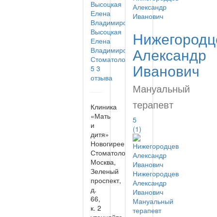
Высоцкая
Нижегородц
Елена
Александр
Владимировна
Стоматолог
Иванович
5
3
отзыва
Мануальный
терапевт
Клиника
«Мать
5
и
(1)
дитя»
Новогиреево
Стоматология
Москва,
Зеленый
Нижегородцев
проспект,
Александр
д.
Иванович
66,
Мануальный
к. 2
терапевт
уточняйте