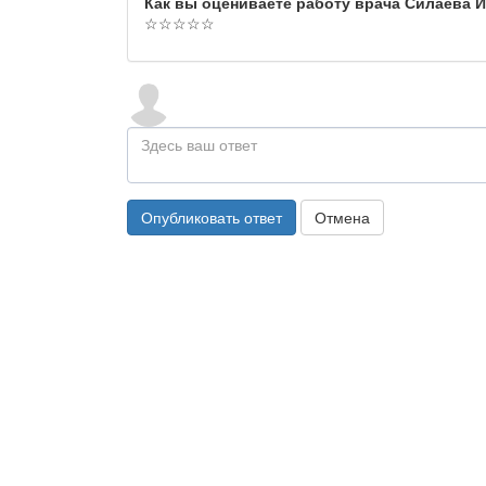
Как вы оцениваете работу врача Силаева 
☆
☆
☆
☆
☆
Опубликовать ответ
Отмена