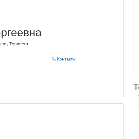
ргеевна
евт, Терапевт
Контакты
Т