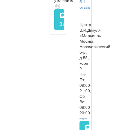
5
1
отзыв
assignment
Запись на прием
заполнить 
Центр
В.И.Дикуля
«Марьино»
Москва,
Новочеркасский
б-р,
д.55,
корп
2
Пн-
Пт:
09:00-
21:00,
Сб-
Вс:
09:00-
20:00
assignment