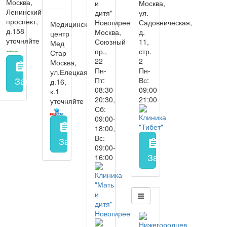
Москва,
и
Москва,
Ленинский
дитя"
ул.
проспект,
Новогиреево
Садовническая,
Медицинский
д.158
Москва,
д.
центр
уточняйте
Союзный
11,
Мед
пр.,
стр.
Стар
22
2
Москва,
assignment
Пн-
Пн-
ул.Елецкая,
Запись на прием
заполнить форму онлайн
Пт:
Вс:
д.16,
08:30-
09:00-
к.1
20:30,
21:00
уточняйте
Сб:
09:00-
assignment
18:00,
Вс:
Запись на прием
заполнить форму онл
assignment
09:00-
Запись на прием
з
16:00