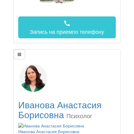
call
Запись на прием
по телефону
Иванова Анастасия
Борисовна
Психолог
Иванова Анастасия Борисовна