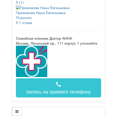
5
(1)
Примакова Нана Евгеньевна
Психолог
5
1 отзыв
Семейная клиника Доктор АННА
Москва, Ленинский пр., 111 корпус 1
уточняйте
call
Запись на прием
по телефону