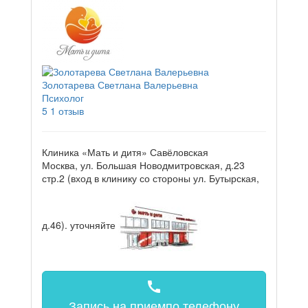
Золотарева Светлана Валерьевна
Психолог
5
1 отзыв
Клиника «Мать и дитя» Савёловская
Москва, ул. Большая Новодмитровская, д.23
стр.2 (вход в клинику со стороны ул. Бутырская,
д.46).
уточняйте
call
Запись на прием
по телефону